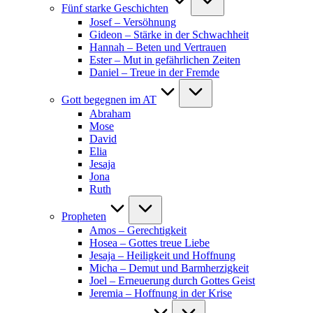
Fünf starke Geschichten
Josef – Versöhnung
Gideon – Stärke in der Schwachheit
Hannah – Beten und Vertrauen
Ester – Mut in gefährlichen Zeiten
Daniel – Treue in der Fremde
Gott begegnen im AT
Abraham
Mose
David
Elia
Jesaja
Jona
Ruth
Propheten
Amos – Gerechtigkeit
Hosea – Gottes treue Liebe
Jesaja – Heiligkeit und Hoffnung
Micha – Demut und Barmherzigkeit
Joel – Erneuerung durch Gottes Geist
Jeremia – Hoffnung in der Krise