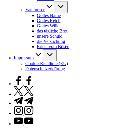
Vaterunser
Gottes Name
Gottes Reich
Gottes Wille
das tägliche Brot
unsere Schuld
die Versuchung
Erlöst vom Bösen
Impressum
Cookie-Richtlinie (EU)
Datenschutzerklärung
facebook.com
twitter.com
t.me
instagram.com
youtube.com