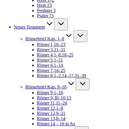
Hiob 1–2
Hiob 23
Prediger 3
Psalm 73
Neues Testament
Römerbrief Kap. 1–8
Römer 1,16–23
Römer 3,21–31
Römer 4,1–8.18–25
Römer 5,1–11
Römer 6,1–14
Römer 7,14–25
Römer 8,1–2.14–17.31–39
Römerbrief Kap. 9–16
Römer 9,1–16
Römer 9,30–10,13
Römer 11,11–24
Römer 12,1–8
Römer 12,9–21
Römer 13,8–14
Römer 14 – 16 in Az