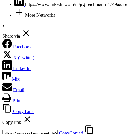
https://www.linkedin.com/in/jrg-bachmann-4749aa3b/
More Networks
Share via
Facebook
X (Twitter)
LinkedIn
Mix
Email
Print
Copy Link
Copy link
Copy
Copied