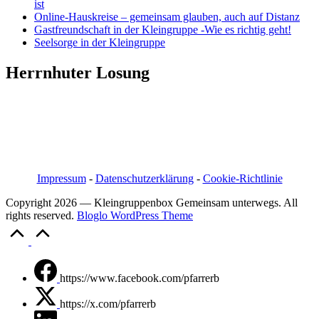
ist
Online-Hauskreise – gemeinsam glauben, auch auf Distanz
Gastfreundschaft in der Kleingruppe -Wie es richtig geht!
Seelsorge in der Kleingruppe
Herrnhuter Losung
Pfarrer i.R. Jörg Bachmann
Mittelstraße 20a
04617 Kriebitzsch
Mobil 03448/3890595
Email: pfarrerb@pfarrerb.de
Impressum
-
Datenschutzerklärung
-
Cookie-Richtlinie
Copyright 2026 — Kleingruppenbox Gemeinsam unterwegs. All
rights reserved.
Bloglo WordPress Theme
Scroll
to
Top
https://www.facebook.com/pfarrerb
https://x.com/pfarrerb