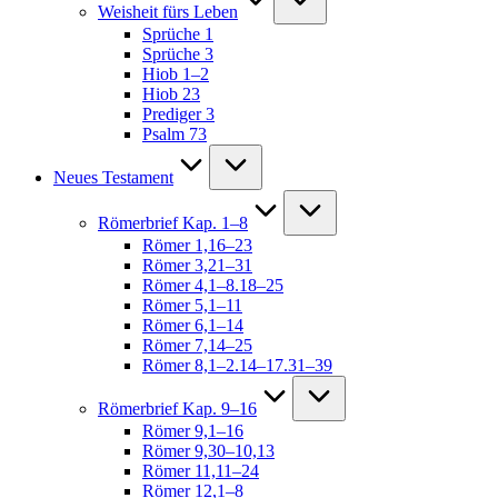
Weisheit fürs Leben
Sprüche 1
Sprüche 3
Hiob 1–2
Hiob 23
Prediger 3
Psalm 73
Neues Testament
Römerbrief Kap. 1–8
Römer 1,16–23
Römer 3,21–31
Römer 4,1–8.18–25
Römer 5,1–11
Römer 6,1–14
Römer 7,14–25
Römer 8,1–2.14–17.31–39
Römerbrief Kap. 9–16
Römer 9,1–16
Römer 9,30–10,13
Römer 11,11–24
Römer 12,1–8