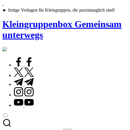
Skip
-
to
► fertige Vorlagen für Kleingruppen, die praxistauglich sind!
content
Kleingruppenbox Gemeinsam
unterwegs
Gemeinsam
glauben,
wachsen,
facebook.com
leben
twitter.com
t.me
instagram.com
youtube.com