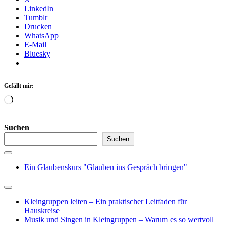
LinkedIn
Tumblr
Drucken
WhatsApp
E-Mail
Bluesky
Gefällt mir:
Wird
geladen …
Suchen
Suchen
Ein Glaubenskurs "Glauben ins Gespräch bringen"
Kleingruppen leiten – Ein praktischer Leitfaden für
Hauskreise
Musik und Singen in Kleingruppen – Warum es so wertvoll