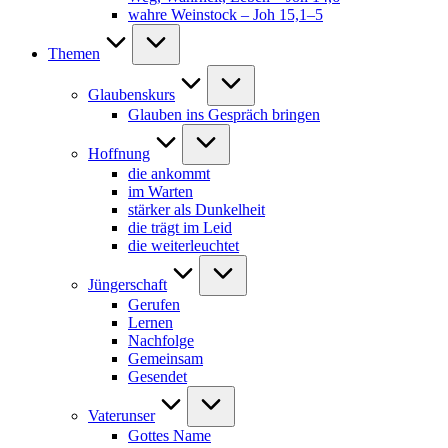
wahre Weinstock – Joh 15,1–5
Themen
Glaubenskurs
Glauben ins Gespräch bringen
Hoffnung
die ankommt
im Warten
stärker als Dunkelheit
die trägt im Leid
die weiterleuchtet
Jüngerschaft
Gerufen
Lernen
Nachfolge
Gemeinsam
Gesendet
Vaterunser
Gottes Name