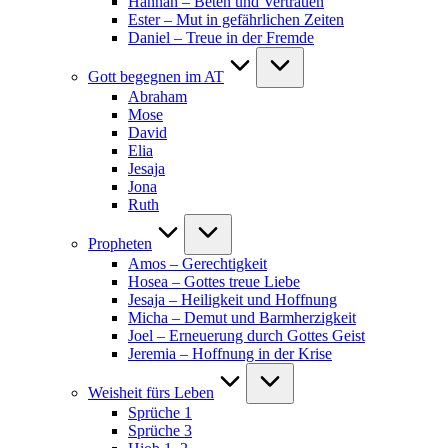
Hannah – Beten und Vertrauen
Ester – Mut in gefährlichen Zeiten
Daniel – Treue in der Fremde
Gott begegnen im AT
Abraham
Mose
David
Elia
Jesaja
Jona
Ruth
Propheten
Amos – Gerechtigkeit
Hosea – Gottes treue Liebe
Jesaja – Heiligkeit und Hoffnung
Micha – Demut und Barmherzigkeit
Joel – Erneuerung durch Gottes Geist
Jeremia – Hoffnung in der Krise
Weisheit fürs Leben
Sprüche 1
Sprüche 3