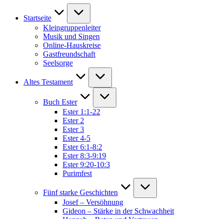
Startseite
Kleingruppenleiter
Musik und Singen
Online-Hauskreise
Gastfreundschaft
Seelsorge
Altes Testament
Buch Ester
Ester 1:1-22
Ester 2
Ester 3
Ester 4-5
Ester 6:1-8:2
Ester 8:3-9:19
Ester 9:20-10:3
Purimfest
Fünf starke Geschichten
Josef – Versöhnung
Gideon – Stärke in der Schwachheit