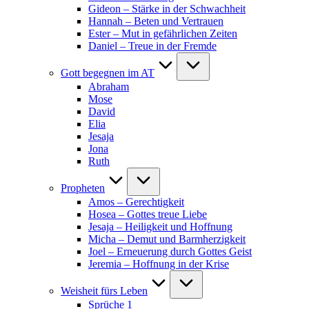
Gideon – Stärke in der Schwachheit
Hannah – Beten und Vertrauen
Ester – Mut in gefährlichen Zeiten
Daniel – Treue in der Fremde
Gott begegnen im AT
Abraham
Mose
David
Elia
Jesaja
Jona
Ruth
Propheten
Amos – Gerechtigkeit
Hosea – Gottes treue Liebe
Jesaja – Heiligkeit und Hoffnung
Micha – Demut und Barmherzigkeit
Joel – Erneuerung durch Gottes Geist
Jeremia – Hoffnung in der Krise
Weisheit fürs Leben
Sprüche 1