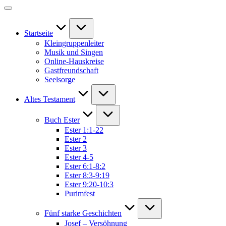
Startseite
Kleingruppenleiter
Musik und Singen
Online-Hauskreise
Gastfreundschaft
Seelsorge
Altes Testament
Buch Ester
Ester 1:1-22
Ester 2
Ester 3
Ester 4-5
Ester 6:1-8:2
Ester 8:3-9:19
Ester 9:20-10:3
Purimfest
Fünf starke Geschichten
Josef – Versöhnung