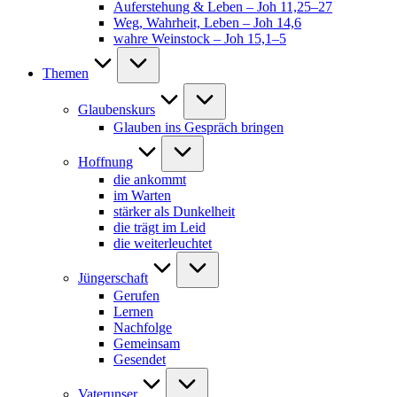
Auferstehung & Leben – Joh 11,25–27
Weg, Wahrheit, Leben – Joh 14,6
wahre Weinstock – Joh 15,1–5
Themen
Glaubenskurs
Glauben ins Gespräch bringen
Hoffnung
die ankommt
im Warten
stärker als Dunkelheit
die trägt im Leid
die weiterleuchtet
Jüngerschaft
Gerufen
Lernen
Nachfolge
Gemeinsam
Gesendet
Vaterunser