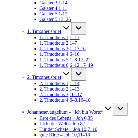
Galater 3:1-14
Galater 4:1-11
Galater 5:1-12
Galater 5:13–26
1. Timotheusbrief
1. Timotheus 1,1–17
1. Timotheus 2,1–7
1. Timotheus 3,1–13.16
1. Timotheus 4,6–16
1. Timotheus 5,1–8.17–22
1. Timotheus 6,6–12.17–19
2. Timotheusbrief
2. Timotheus 1,1–14
2. Timotheus 2,1–13
2. Timotheus 3,10–17
2. Timotheus 4,6–8.16–18
Johannesevangelium – „Ich bin Worte“
Brot des Lebens – Joh 6,35
Licht der Welt – Joh 8,12
Tür der Schafe – Joh 10,7–10
gute Hirte – Joh 10,11–18