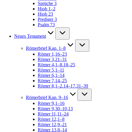
Sprüche 3
Hiob 1–2
Hiob 23
Prediger 3
Psalm 73
Neues Testament
Römerbrief Kap. 1–8
Römer 1,16–23
Römer 3,21–31
Römer 4,1–8.18–25
Römer 5,1–11
Römer 6,1–14
Römer 7,14–25
Römer 8,1–2.14–17.31–39
Römerbrief Kap. 9–16
Römer 9,1–16
Römer 9,30–10,13
Römer 11,11–24
Römer 12,1–8
Römer 12,9–21
Römer 13,8–14