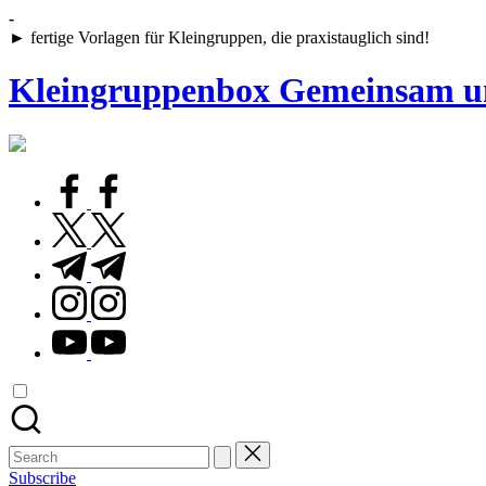
Skip
-
to
► fertige Vorlagen für Kleingruppen, die praxistauglich sind!
content
Kleingruppenbox Gemeinsam u
Gemeinsam
glauben,
wachsen,
facebook.com
leben
twitter.com
t.me
instagram.com
youtube.com
Search
for:
Subscribe