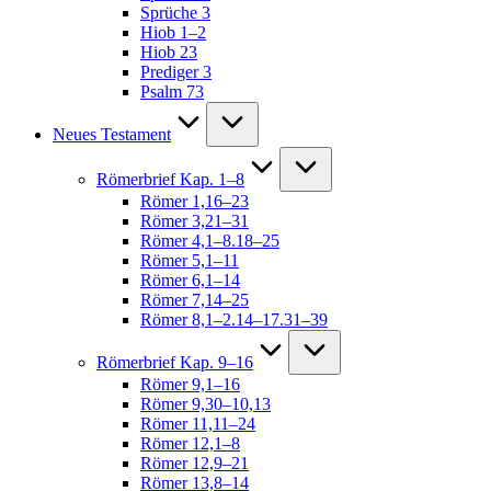
Sprüche 3
Hiob 1–2
Hiob 23
Prediger 3
Psalm 73
Neues Testament
Römerbrief Kap. 1–8
Römer 1,16–23
Römer 3,21–31
Römer 4,1–8.18–25
Römer 5,1–11
Römer 6,1–14
Römer 7,14–25
Römer 8,1–2.14–17.31–39
Römerbrief Kap. 9–16
Römer 9,1–16
Römer 9,30–10,13
Römer 11,11–24
Römer 12,1–8
Römer 12,9–21
Römer 13,8–14