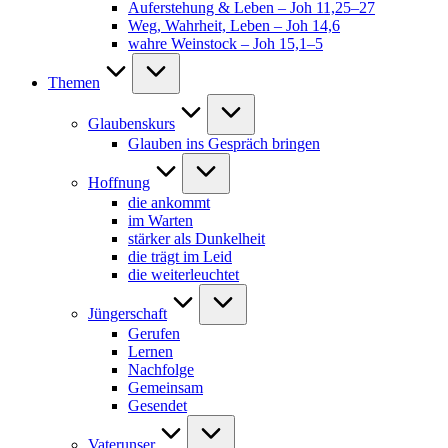
Auferstehung & Leben – Joh 11,25–27
Weg, Wahrheit, Leben – Joh 14,6
wahre Weinstock – Joh 15,1–5
Themen
Glaubenskurs
Glauben ins Gespräch bringen
Hoffnung
die ankommt
im Warten
stärker als Dunkelheit
die trägt im Leid
die weiterleuchtet
Jüngerschaft
Gerufen
Lernen
Nachfolge
Gemeinsam
Gesendet
Vaterunser