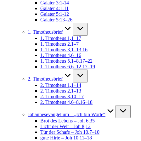
Galater 3:1-14
Galater 4:1-11
Galater 5:1-12
Galater 5:13–26
1. Timotheusbrief
1. Timotheus 1,1–17
1. Timotheus 2,1–7
1. Timotheus 3,1–13.16
1. Timotheus 4,6–16
1. Timotheus 5,1–8.17–22
1. Timotheus 6,6–12.17–19
2. Timotheusbrief
2. Timotheus 1,1–14
2. Timotheus 2,1–13
2. Timotheus 3,10–17
2. Timotheus 4,6–8.16–18
Johannesevangelium – „Ich bin Worte“
Brot des Lebens – Joh 6,35
Licht der Welt – Joh 8,12
Tür der Schafe – Joh 10,7–10
gute Hirte – Joh 10,11–18