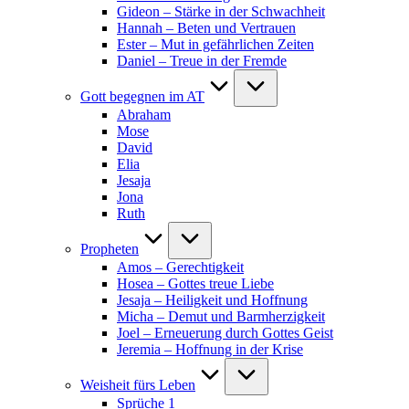
Gideon – Stärke in der Schwachheit
Hannah – Beten und Vertrauen
Ester – Mut in gefährlichen Zeiten
Daniel – Treue in der Fremde
Gott begegnen im AT
Abraham
Mose
David
Elia
Jesaja
Jona
Ruth
Propheten
Amos – Gerechtigkeit
Hosea – Gottes treue Liebe
Jesaja – Heiligkeit und Hoffnung
Micha – Demut und Barmherzigkeit
Joel – Erneuerung durch Gottes Geist
Jeremia – Hoffnung in der Krise
Weisheit fürs Leben
Sprüche 1