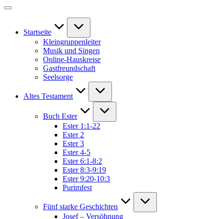
Startseite
Kleingruppenleiter
Musik und Singen
Online-Hauskreise
Gastfreundschaft
Seelsorge
Altes Testament
Buch Ester
Ester 1:1-22
Ester 2
Ester 3
Ester 4-5
Ester 6:1-8:2
Ester 8:3-9:19
Ester 9:20-10:3
Purimfest
Fünf starke Geschichten
Josef – Versöhnung