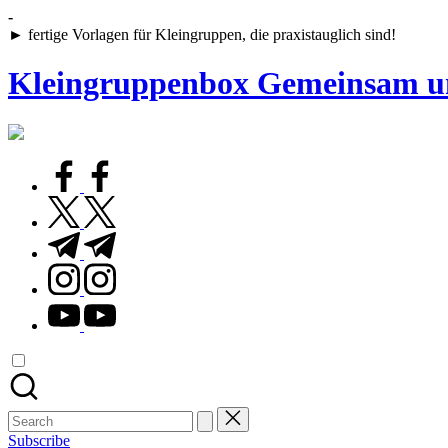
Skip
-
to
► fertige Vorlagen für Kleingruppen, die praxistauglich sind!
content
Kleingruppenbox Gemeinsam u
Gemeinsam
glauben,
wachsen,
facebook.com
leben
twitter.com
t.me
instagram.com
youtube.com
Search
for:
Subscribe