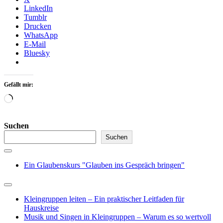
LinkedIn
Tumblr
Drucken
WhatsApp
E-Mail
Bluesky
Gefällt mir:
Wird
geladen …
Suchen
Suchen
Ein Glaubenskurs "Glauben ins Gespräch bringen"
Kleingruppen leiten – Ein praktischer Leitfaden für
Hauskreise
Musik und Singen in Kleingruppen – Warum es so wertvoll