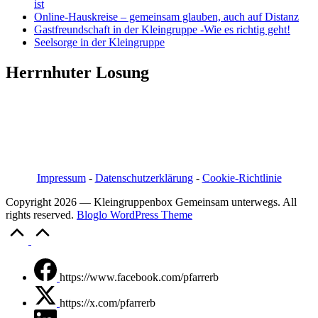
ist
Online-Hauskreise – gemeinsam glauben, auch auf Distanz
Gastfreundschaft in der Kleingruppe -Wie es richtig geht!
Seelsorge in der Kleingruppe
Herrnhuter Losung
Pfarrer i.R. Jörg Bachmann
Mittelstraße 20a
04617 Kriebitzsch
Mobil 03448/3890595
Email: pfarrerb@pfarrerb.de
Impressum
-
Datenschutzerklärung
-
Cookie-Richtlinie
Copyright 2026 — Kleingruppenbox Gemeinsam unterwegs. All
rights reserved.
Bloglo WordPress Theme
Scroll
to
Top
https://www.facebook.com/pfarrerb
https://x.com/pfarrerb