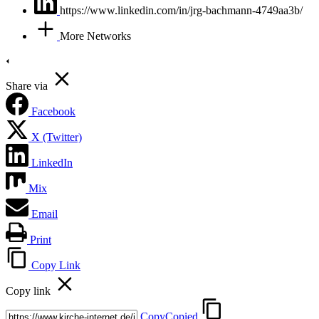
https://www.linkedin.com/in/jrg-bachmann-4749aa3b/
More Networks
Share via
Facebook
X (Twitter)
LinkedIn
Mix
Email
Print
Copy Link
Copy link
Copy
Copied