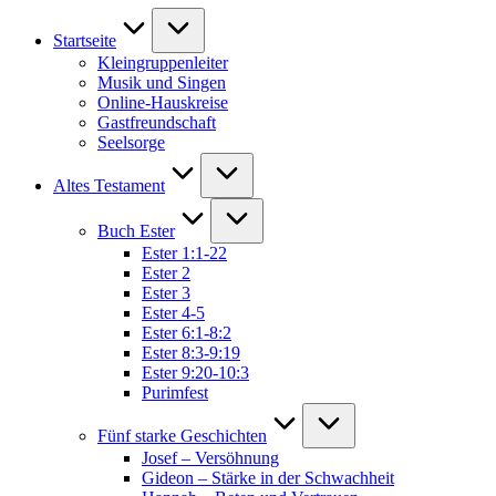
Startseite
Kleingruppenleiter
Musik und Singen
Online-Hauskreise
Gastfreundschaft
Seelsorge
Altes Testament
Buch Ester
Ester 1:1-22
Ester 2
Ester 3
Ester 4-5
Ester 6:1-8:2
Ester 8:3-9:19
Ester 9:20-10:3
Purimfest
Fünf starke Geschichten
Josef – Versöhnung
Gideon – Stärke in der Schwachheit