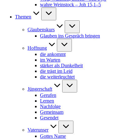
wahre Weinstock – Joh 15,1–5
Themen
Glaubenskurs
Glauben ins Gespräch bringen
Hoffnung
die ankommt
im Warten
stärker als Dunkelheit
die trägt im Leid
die weiterleuchtet
Jüngerschaft
Gerufen
Lernen
Nachfolge
Gemeinsam
Gesendet
Vaterunser
Gottes Name