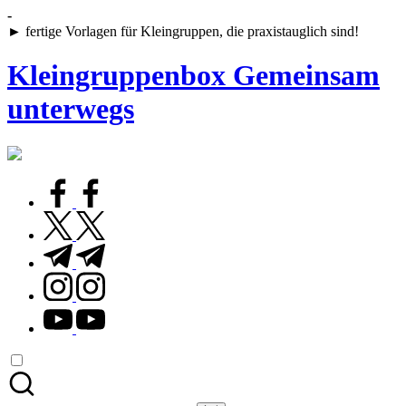
Skip
-
to
► fertige Vorlagen für Kleingruppen, die praxistauglich sind!
content
Kleingruppenbox Gemeinsam
unterwegs
Gemeinsam
glauben,
wachsen,
facebook.com
leben
twitter.com
t.me
instagram.com
youtube.com