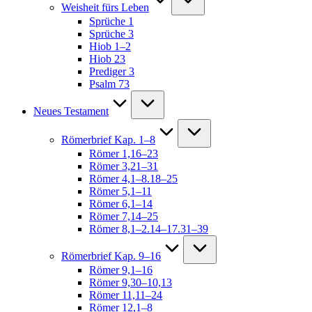
Weisheit fürs Leben
Sprüche 1
Sprüche 3
Hiob 1–2
Hiob 23
Prediger 3
Psalm 73
Neues Testament
Römerbrief Kap. 1–8
Römer 1,16–23
Römer 3,21–31
Römer 4,1–8.18–25
Römer 5,1–11
Römer 6,1–14
Römer 7,14–25
Römer 8,1–2.14–17.31–39
Römerbrief Kap. 9–16
Römer 9,1–16
Römer 9,30–10,13
Römer 11,11–24
Römer 12,1–8