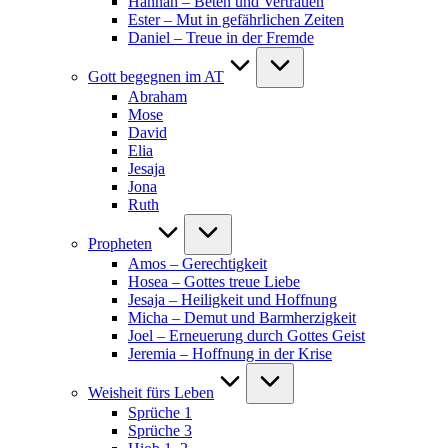
Hannah – Beten und Vertrauen
Ester – Mut in gefährlichen Zeiten
Daniel – Treue in der Fremde
Gott begegnen im AT
Abraham
Mose
David
Elia
Jesaja
Jona
Ruth
Propheten
Amos – Gerechtigkeit
Hosea – Gottes treue Liebe
Jesaja – Heiligkeit und Hoffnung
Micha – Demut und Barmherzigkeit
Joel – Erneuerung durch Gottes Geist
Jeremia – Hoffnung in der Krise
Weisheit fürs Leben
Sprüche 1
Sprüche 3