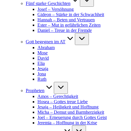
Fünf starke Geschichten
Josef – Versöhnung
Gideon – Stärke in der Schwachheit
Hannah – Beten und Vertrauen
Ester – Mut in gefährlichen Zeiten
Daniel – Treue in der Fremde
Gott begegnen im AT
Abraham
Mose
David
Elia
Jesaja
Jona
Ruth
Propheten
Amos – Gerechtigkeit
Hosea – Gottes treue Liebe
Jesaja – Heiligkeit und Hoffnung
Micha – Demut und Barmherzigkeit
Joel – Erneuerung durch Gottes Geist
Jeremia – Hoffnung in der Krise