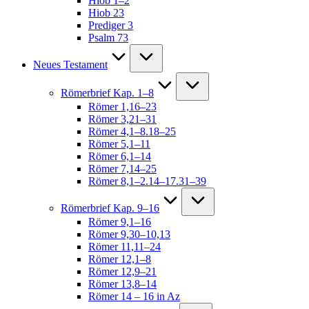
Hiob 1–2
Hiob 23
Prediger 3
Psalm 73
Neues Testament
Römerbrief Kap. 1–8
Römer 1,16–23
Römer 3,21–31
Römer 4,1–8.18–25
Römer 5,1–11
Römer 6,1–14
Römer 7,14–25
Römer 8,1–2.14–17.31–39
Römerbrief Kap. 9–16
Römer 9,1–16
Römer 9,30–10,13
Römer 11,11–24
Römer 12,1–8
Römer 12,9–21
Römer 13,8–14
Römer 14 – 16 in Az