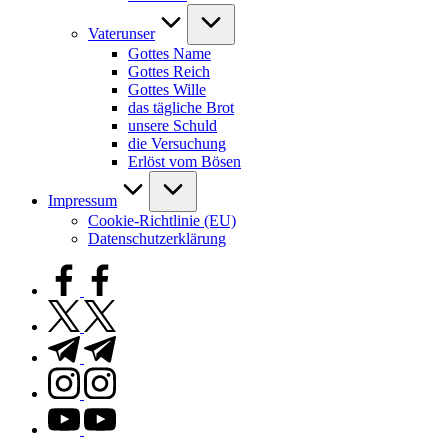
Vaterunser
Gottes Name
Gottes Reich
Gottes Wille
das tägliche Brot
unsere Schuld
die Versuchung
Erlöst vom Bösen
Impressum
Cookie-Richtlinie (EU)
Datenschutzerklärung
facebook.com
twitter.com
t.me
instagram.com
youtube.com