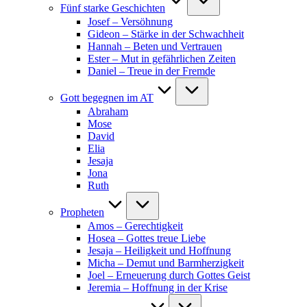
Fünf starke Geschichten
Josef – Versöhnung
Gideon – Stärke in der Schwachheit
Hannah – Beten und Vertrauen
Ester – Mut in gefährlichen Zeiten
Daniel – Treue in der Fremde
Gott begegnen im AT
Abraham
Mose
David
Elia
Jesaja
Jona
Ruth
Propheten
Amos – Gerechtigkeit
Hosea – Gottes treue Liebe
Jesaja – Heiligkeit und Hoffnung
Micha – Demut und Barmherzigkeit
Joel – Erneuerung durch Gottes Geist
Jeremia – Hoffnung in der Krise