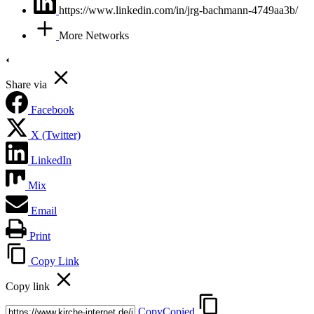
https://www.linkedin.com/in/jrg-bachmann-4749aa3b/
More Networks
Share via
Facebook
X (Twitter)
LinkedIn
Mix
Email
Print
Copy Link
Copy link
Copy
Copied