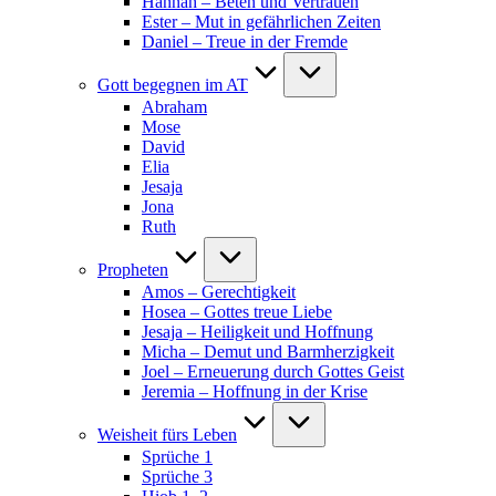
Hannah – Beten und Vertrauen
Ester – Mut in gefährlichen Zeiten
Daniel – Treue in der Fremde
Gott begegnen im AT
Abraham
Mose
David
Elia
Jesaja
Jona
Ruth
Propheten
Amos – Gerechtigkeit
Hosea – Gottes treue Liebe
Jesaja – Heiligkeit und Hoffnung
Micha – Demut und Barmherzigkeit
Joel – Erneuerung durch Gottes Geist
Jeremia – Hoffnung in der Krise
Weisheit fürs Leben
Sprüche 1
Sprüche 3