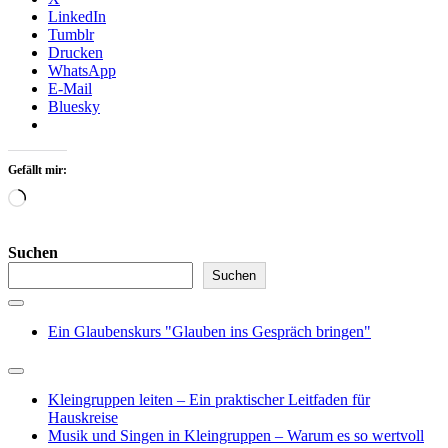
LinkedIn
Tumblr
Drucken
WhatsApp
E-Mail
Bluesky
Gefällt mir:
Wird
geladen …
Suchen
Suchen
Ein Glaubenskurs "Glauben ins Gespräch bringen"
Kleingruppen leiten – Ein praktischer Leitfaden für
Hauskreise
Musik und Singen in Kleingruppen – Warum es so wertvoll