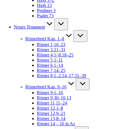
Hiob 1–2
Hiob 23
Prediger 3
Psalm 73
Neues Testament
Römerbrief Kap. 1–8
Römer 1,16–23
Römer 3,21–31
Römer 4,1–8.18–25
Römer 5,1–11
Römer 6,1–14
Römer 7,14–25
Römer 8,1–2.14–17.31–39
Römerbrief Kap. 9–16
Römer 9,1–16
Römer 9,30–10,13
Römer 11,11–24
Römer 12,1–8
Römer 12,9–21
Römer 13,8–14
Römer 14 – 16 in Az