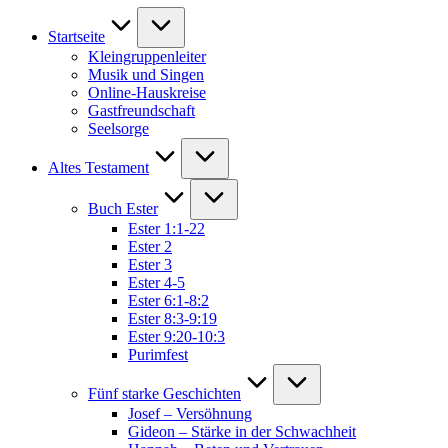
Startseite
Kleingruppenleiter
Musik und Singen
Online-Hauskreise
Gastfreundschaft
Seelsorge
Altes Testament
Buch Ester
Ester 1:1-22
Ester 2
Ester 3
Ester 4-5
Ester 6:1-8:2
Ester 8:3-9:19
Ester 9:20-10:3
Purimfest
Fünf starke Geschichten
Josef – Versöhnung
Gideon – Stärke in der Schwachheit