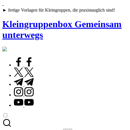
Skip
-
to
► fertige Vorlagen für Kleingruppen, die praxistauglich sind!
content
Kleingruppenbox Gemeinsam
unterwegs
Gemeinsam
glauben,
wachsen,
facebook.com
leben
twitter.com
t.me
instagram.com
youtube.com