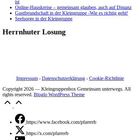
ist
Online-Hauskreise – gemeinsam glauben, auch auf Distanz
Gastfreundschaft in der Kleingruppe -Wie es richtig geht!
Seelsorge in der Kleingruppe
Herrnhuter Losung
Pfarrer i.R. Jörg Bachmann
Mittelstraße 20a
04617 Kriebitzsch
Mobil 03448/3890595
Email: pfarrerb@pfarrerb.de
Impressum
-
Datenschutzerklärung
-
Cookie-Richtlinie
Copyright 2026 — Kleingruppenbox Gemeinsam unterwegs. All
rights reserved.
Bloglo WordPress Theme
Scroll
to
Top
https://www.facebook.com/pfarrerb
https://x.com/pfarrerb