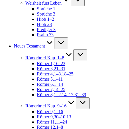
Weisheit fürs Leben
Sprüche 1
Sprüche 3
Hiob 1–2
Hiob 23
Prediger 3
Psalm 73
Neues Testament
Römerbrief Kap. 1–8
Römer 1,16–23
Römer 3,21–31
Römer 4,1–8.18–25
Römer 5,1–11
Römer 6,1–14
Römer 7,14–25
Römer 8,1–2.14–17.31–39
Römerbrief Kap. 9–16
Römer 9,1–16
Römer 9,30–10,13
Römer 11,11–24
Römer 12,1–8