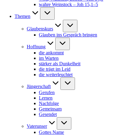
wahre Weinstock – Joh 15,1–5
Themen
Glaubenskurs
Glauben ins Gespräch bringen
Hoffnung
die ankommt
im Warten
stärker als Dunkelheit
die trägt im Leid
die weiterleuchtet
Jüngerschaft
Gerufen
Lernen
Nachfolge
Gemeinsam
Gesendet
Vaterunser
Gottes Name