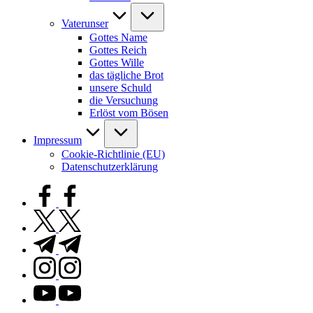
Vaterunser
Gottes Name
Gottes Reich
Gottes Wille
das tägliche Brot
unsere Schuld
die Versuchung
Erlöst vom Bösen
Impressum
Cookie-Richtlinie (EU)
Datenschutzerklärung
facebook.com
twitter.com
t.me
instagram.com
youtube.com